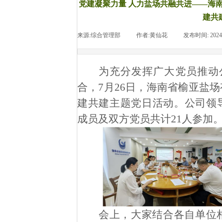
党建凝聚力量 人力盐场共融共进——海
建共
来源:
综合管理部
|
作者:
黄仙花
|
发布时间:
2024
为充分发挥广大党员推动
合，
7
月
26
日，海南省榆亚盐场
建共建主题党日活动。
公司领
成员及双方党员共计
21
人参加
会上，大家结合各自单位