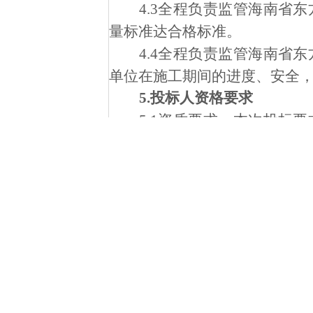
4.3
全程负责监管海南省东
量标准达合格标准。
4.4全程负责监管海南省
单位在施工期间的进度、安全
5.投标人资格要求
5.1资质要求。本次投标
关资质等级，并在人员、设备
约能力，项目负责人须具有专
5.2项目负责人要求。具
5.3公司具备有效营业
上）；
5.5投标人必须提供参加
大违法记录的承诺书；
5.6投标人企业财务状况