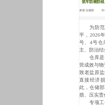
筑牢防潮防线
来源:
仓储部
|
作
为防
平，
202
号、4号仓
主、防治结
仓库是
营成效与物
致老盐原盐
直接经济
此，仓储部
措、压实责
专项工