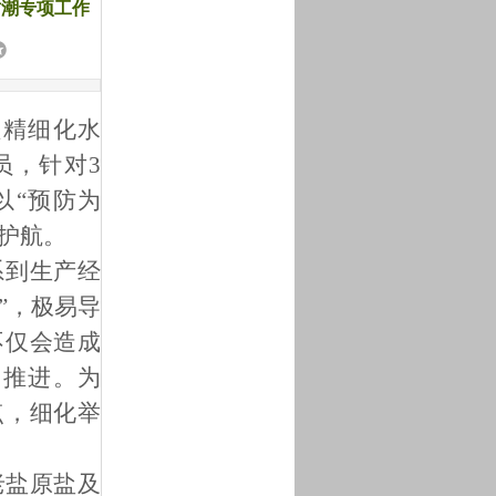
防潮专项工作
理精细化水
员，针对3
以“预防为
护航。
系到生产经
”，极易导
不仅会造成
畅推进。为
点，细化举
老盐原盐及