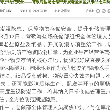
 守护物资安全——莺歌海盐场仓储部开展老盐原盐及纸品仓库
者:
许朝发
|
发布时间:
2026-03-19
|
3454
次浏览
|
|
分享到:
范潮湿隐患、保障物资存储安全，提升仓储管
6年3月12日，莺歌海盐场仓储部组织全体管理人
库老盐原盐及纸品，开展防潮专项整治工作，
合”原则筑牢物资防潮屏障，为企业生产经营保驾
企业物资存储的核心阵地，物资完好度直接关
资保障能力。潮湿环境作为仓库物资的
“隐形杀手
结块、纸品受潮破损、物资霉变失效等问题，
损失，还可能影响后续生产、配送等环节的顺
高度重视防潮工作，将其纳入日常仓储管理重
任，全方位防范
潮湿隐患。
作中，仓储部全体管理人员聚焦
3号、4号仓库