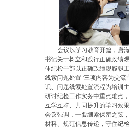
会议以
学习教育开篇
，
唐
书记关于树立和践行正确政绩
体
纪检干部以正确政绩观履职
线索问题处置”三项内容为交流
识、问题线索处置流程为培训
研讨
纪检
工作
实务
中
重点难点
互学互鉴、共同提升的学习效
会议强调，
一
要
绷紧保密之弦
材料、规范信息传递，守住纪