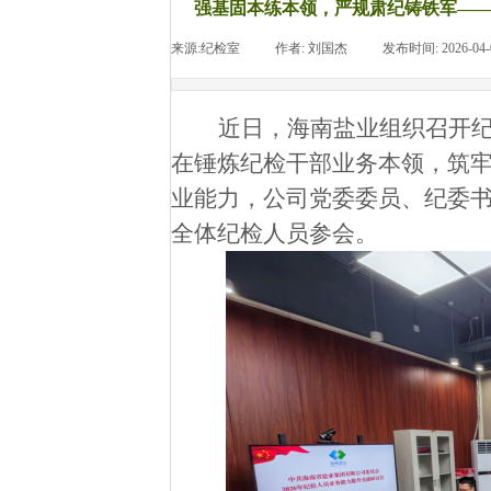
强基固本练本领，严规肃纪铸铁军—
来源:
纪检室
|
作者:
刘国杰
|
发布时间:
2026-04-
近日
，海南盐业
组织
召开
在锤炼纪检干部业务本领，筑
业能力，
公司党委委员、纪委
全体纪检人员参会。