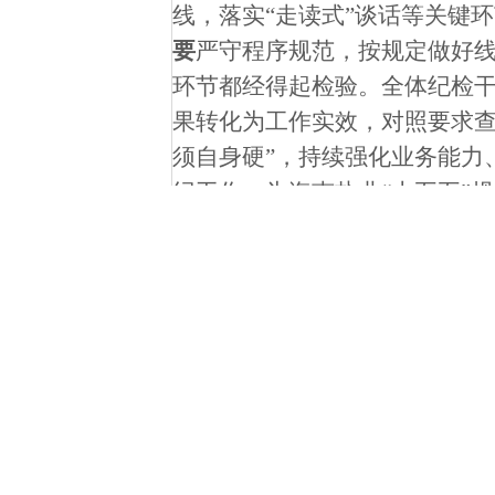
线，落实
“走读式”谈话等关键
要
严守程序规范，按规定做好
环节
都
经得起检验。全体纪检
果转化为工作实效，对照要求
须自身硬”，持续强化业务能力
纪工作，为海南盐业“十五五”
上一篇：
海南盐业成功举办《审计整改工作管理办法》
下一篇：
以实干诠释责任 坚守岗位保运行——榆亚盐
版权保护
•凡本网注明稿件来源“海南盐业
...”的所有文
下载使用时必须注明“稿件来源：海南盐业网站”。
•凡本网未注明稿件来源“海南盐业
...”的所有
站赞同其观点和对其真实性负责。其他媒体、网站或
•如果您认为本网转载的作品侵犯了您的合法权