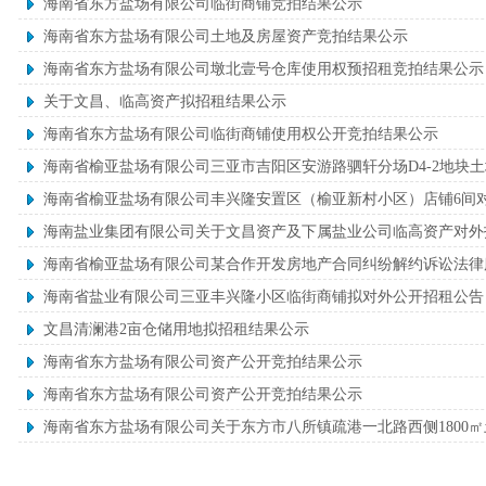
海南省东方盐场有限公司临街商铺竞拍结果公示
海南省东方盐场有限公司土地及房屋资产竞拍结果公示
海南省东方盐场有限公司墩北壹号仓库使用权预招租竞拍结果公示
关于文昌、临高资产拟招租结果公示
海南省东方盐场有限公司临街商铺使用权公开竞拍结果公示
海南省榆亚盐场有限公司三亚市吉阳区安游路驷轩分场D4-2地块
海南省榆亚盐场有限公司丰兴隆安置区（榆亚新村小区）店铺6间
海南盐业集团有限公司关于文昌资产及下属盐业公司临高资产对外
海南省榆亚盐场有限公司某合作开发房地产合同纠纷解约诉讼法律
海南省盐业有限公司三亚丰兴隆小区临街商铺拟对外公开招租公告
文昌清澜港2亩仓储用地拟招租结果公示
海南省东方盐场有限公司资产公开竞拍结果公示
海南省东方盐场有限公司资产公开竞拍结果公示
海南省东方盐场有限公司关于东方市八所镇疏港一北路西侧1800