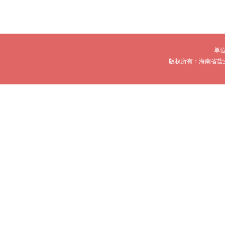
单
版权所有：海南省盐